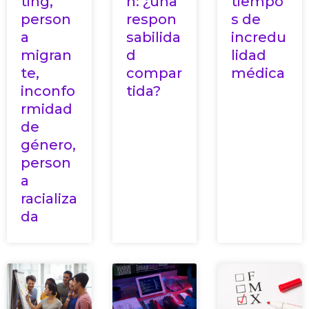
ting,
n: ¿una
tiempo
person
respon
s de
a
sabilida
incredu
migran
d
lidad
te,
compar
médica
inconfo
tida?
rmidad
de
género,
person
a
racializa
da