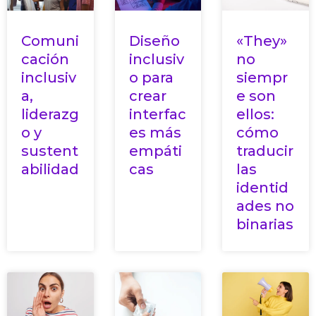
Comuni
Diseño
«They»
cación
inclusiv
no
inclusiv
o para
siempr
a,
crear
e son
liderazg
interfac
ellos:
o y
es más
cómo
sustent
empáti
traducir
abilidad
cas
las
identid
ades no
binarias