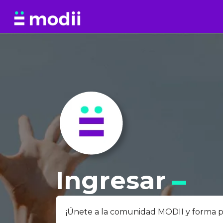
Saltar
al
contenido
Ingresar
¡Únete a la comunidad MODII y forma par