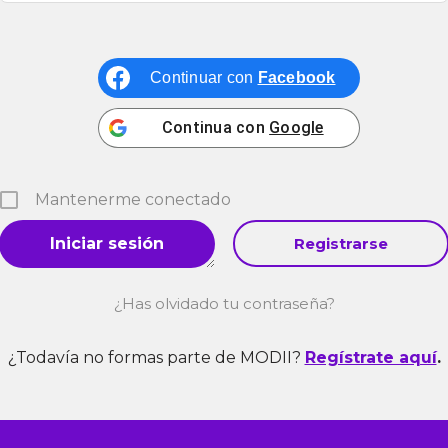
Continuar con
Facebook
Continua con
Google
Mantenerme conectado
Registrarse
¿Has olvidado tu contraseña?
¿Todavía no formas parte de MODII?
Regístrate aquí
.