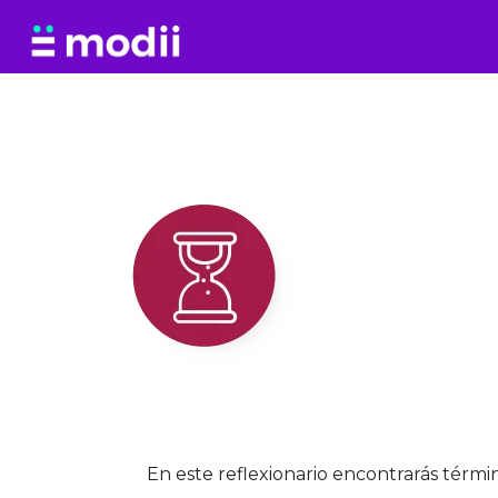
Saltar
al
contenido
Vejeces y p
En este reflexionario encontrarás térm