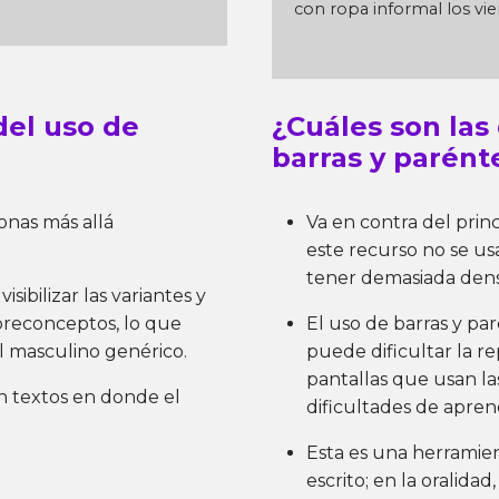
con ropa informal los vi
del uso de
¿Cuáles son las
barras y parént
onas más allá
Va en contra del princ
este recurso no se us
tener demasiada densi
isibilizar las variantes y
preconceptos, lo que
El uso de barras y par
 masculino genérico.
puede dificultar la r
pantallas que usan las
en textos en donde el
dificultades de aprend
Esta es una herramien
escrito; en la oralida