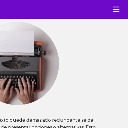
texto quede demasiado redundante se da
a de presentar opciones o alternativas. Esto