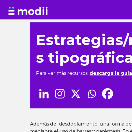
Saltar
al
contenido
Estrategias/
s tipográfic
Para ver más recursos,
descarga la guí
Además del desdoblamiento, una forma de 
mediante el uso de barras y paréntesis. En es