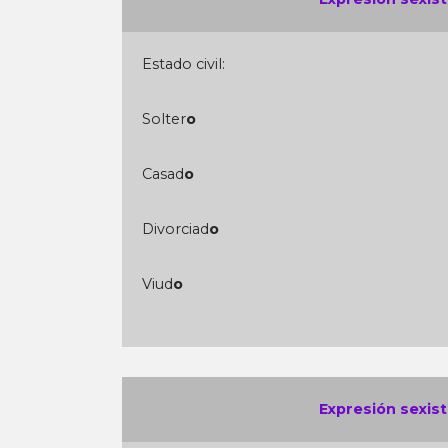
Estado civil:
Solter
o
Casad
o
Divorciad
o
Viud
o
Expresión sexist