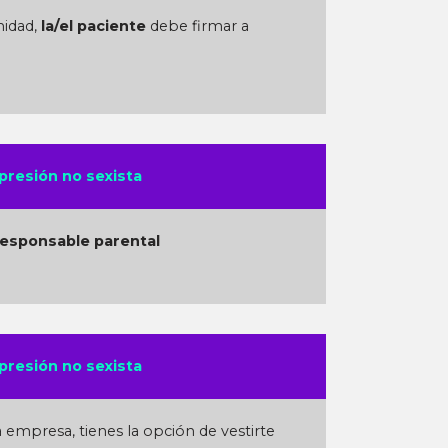
midad,
la/el paciente
debe firmar a
presión no sexista
esponsable parental
presión no sexista
a empresa, tienes la opción de vestirte