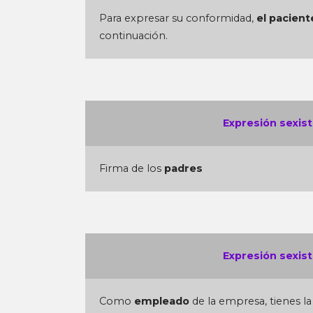
Para expresar su conformidad,
el pacient
continuación.
Expresión sexist
Firma de los
padres
Expresión sexist
Como
empleado
de la empresa, tienes la