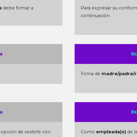
e
debe firmar a
Para expresar su confor
continuación.
a
Ex
Firma de
madre/padre/r
a
Ex
 opción de vestirte con
Como
empleada(o)
de l