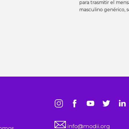
para trasmitir el men
masculino genérico, s
s
info@modii.org
somos