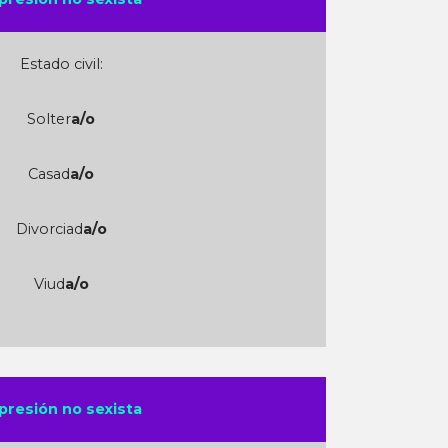
Estado civil:
Solter
a/o
Casad
a/o
Divorciad
a/o
Viud
a/o
presión no sexista