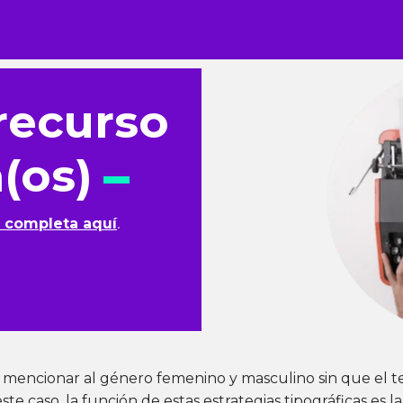
recurso
a(os)
a completa aquí
.
mencionar al género femenino y masculino sin que el 
te caso, la función de estas estrategias tipográficas es l