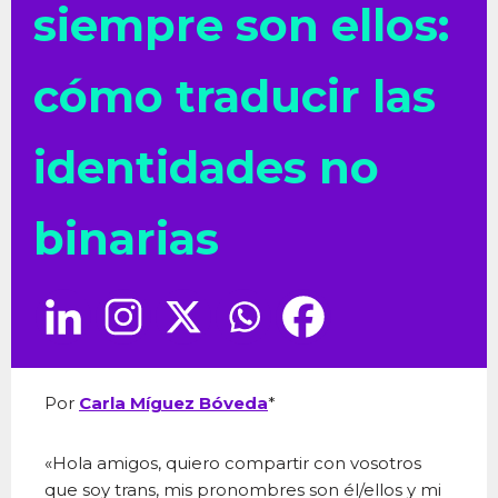
siempre son ellos:
cómo traducir las
identidades no
binarias
Por
Carla Míguez Bóveda
*
«Hola amigos, quiero compartir con vosotros
que soy trans, mis pronombres son él/ellos y mi