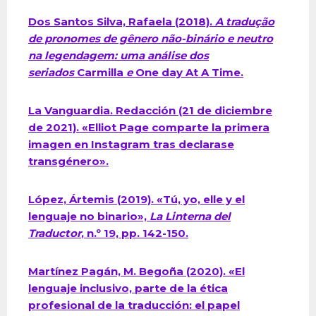
Dos Santos Silva, Rafaela (2018).
A tradução
de pronomes de gênero não-binário e neutro
na legendagem: uma análise dos
seriados
Carmilla
e
One day At A Time.
La Vanguardia. Redacción (21 de diciembre
de 2021). «Elliot Page comparte la primera
imagen en Instagram tras declarase
transgénero».
López, Ártemis (2019). «Tú, yo, elle y el
lenguaje no binario»,
La Linterna del
Traductor
, n.º 19, pp. 142-150.
Martínez Pagán, M. Begoña (2020). «El
lenguaje inclusivo, parte de la ética
profesional de la traducción: el papel