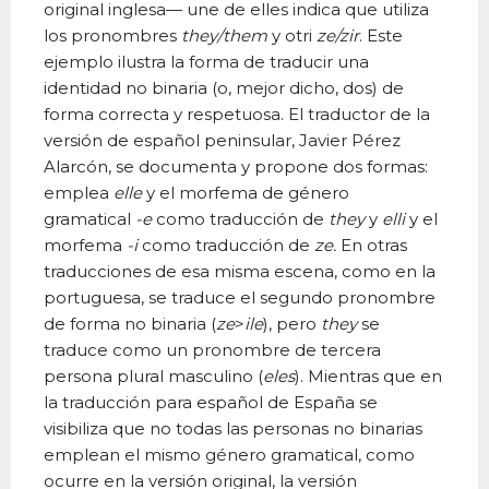
original inglesa— une de elles indica que utiliza
los pronombres
they/them
y otri
ze/zir
. Este
ejemplo ilustra la forma de traducir una
identidad no binaria (o, mejor dicho, dos) de
forma correcta y respetuosa. El traductor de la
versión de español peninsular, Javier Pérez
Alarcón, se documenta y propone dos formas:
emplea
elle
y el morfema de género
gramatical
-e
como traducción de
they
y
elli
y el
morfema
-i
como traducción de
ze.
En otras
traducciones de esa misma escena, como en la
portuguesa, se traduce el segundo pronombre
de forma no binaria (
ze
>
ile
), pero
they
se
traduce como un pronombre de tercera
persona plural masculino (
eles
). Mientras que en
la traducción para español de España se
visibiliza que no todas las personas no binarias
emplean el mismo género gramatical, como
ocurre en la versión original, la versión