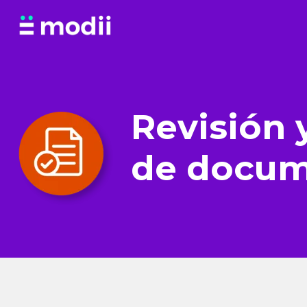
Saltar
al
contenido
Revisión 
de docu