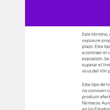
Este término,
exposure prop
plazo. Este ti
a contraer el 
exposición. Se 
superar el lím
virus del VIH
Este tipo de t
no conviven c
producir efect
fármacos. Aun
en los Estados