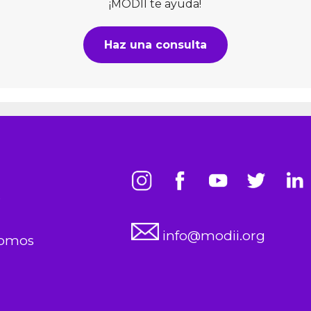
¡MODII te ayuda!
Haz una consulta
s
info@modii.org
somos