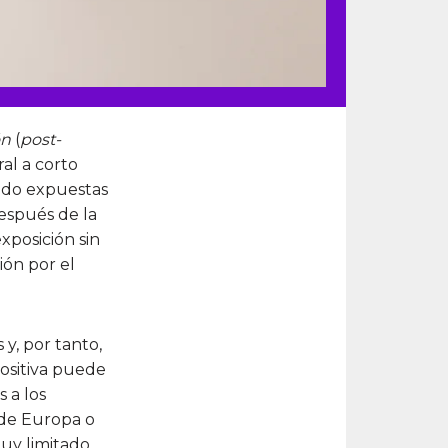
ón
(
post-
ral a corto
tado expuestas
después de la
exposición sin
ión por el
 y, por tanto,
ositiva puede
 a los
 de Europa o
muy limitado