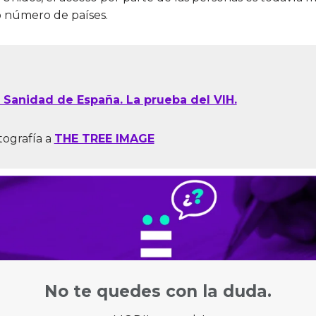
 número de países.
e Sanidad de España. La prueba del VIH.
tografía a
THE TREE IMAGE
No te quedes con la duda.