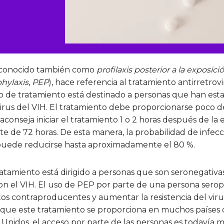
 conocido también como
profilaxis posterior a la exposici
hylaxis
,
PEP
), hace referencia al tratamiento antirretrovi
po de tratamiento está destinado a personas que han es
virus del VIH. El tratamiento debe proporcionarse poco 
aconseja iniciar el tratamiento 1 o 2 horas después de la 
ite de 72 horas. De esta manera, la probabilidad de infecc
 puede reducirse hasta aproximadamente el 80 %.
ratamiento está dirigido a personas que son seronegativas
on el VIH. El uso de PEP por parte de una persona serop
os contraproducentes y aumentar la resistencia del virus
que este tratamiento se proporciona en muchos países
 Unidos, el acceso por parte de las personas es todavía 