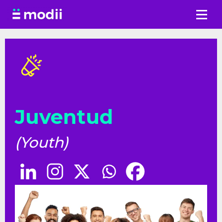
Saltar
al
contenido
Juventud
(Youth)