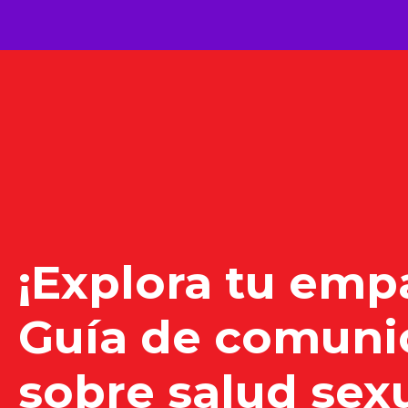
Saltar
al
contenido
¡Explora tu empa
Guía de comunic
sobre salud sex