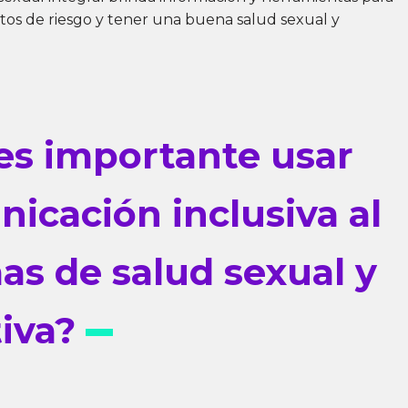
os de riesgo y tener una buena salud sexual y
es importante usar
icación inclusiva al
as de salud sexual y
tiva?