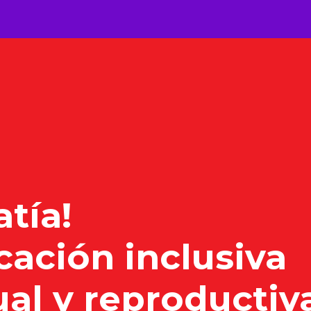
tía!
ación inclusiva
ual y reproductiv