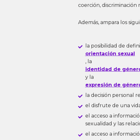
coerción, discriminación n
Además, ampara los sigui
la posibilidad de defin
orientación sexual
, la
identidad de géner
y la
expresión de géner
la decisión personal r
el disfrute de una vida
el acceso a informació
sexualidad y las relac
el acceso a informació