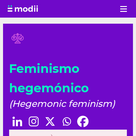
Saltar
al
contenido
Feminismo
hegemónico
(Hegemonic feminism)