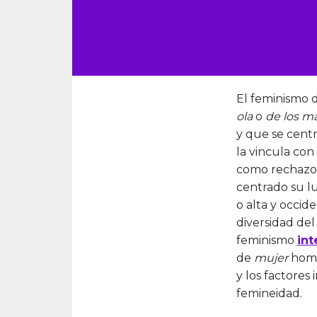
El feminismo 
ola
o
de los m
y que se centr
la vincula con
como rechazo 
centrado su lu
o alta y occid
diversidad del
feminismo
int
de
mujer
homo
y los factores
femineidad.