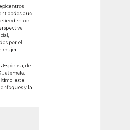
 epicentros
dentidades que
Defienden un
rspectiva
cial,
dos por el
e mujer.
 Espinosa, de
 Guatemala,
ltimo, este
e enfoques y la