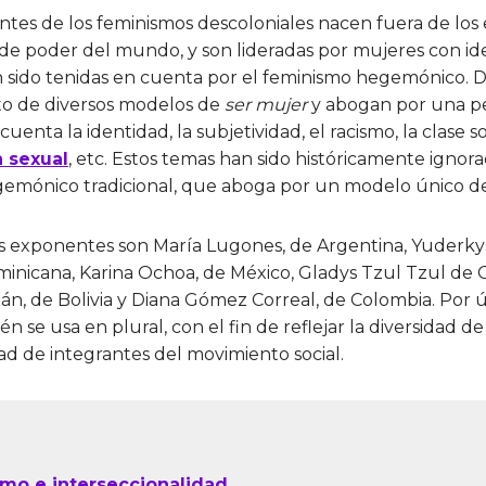
antes de los feminismos descoloniales nacen fuera de los
de poder del mundo, y son lideradas por mujeres con i
 sido tenidas en cuenta por el feminismo hegemónico. 
o de diversos modelos de
ser mujer
y abogan por una pe
enta la identidad, la subjetividad, el racismo, la clase so
n sexual
, etc. Estos temas han sido históricamente ignora
emónico tradicional, que aboga por un modelo único d
es exponentes son María Lugones, de Argentina, Yuderkys
inicana, Karina Ochoa, de México, Gladys Tzul Tzul de
n, de Bolivia y Diana Gómez Correal, de Colombia. Por ú
n se usa en plural, con el fin de reflejar la diversidad d
d de integrantes del movimiento social.
mo e interseccionalidad