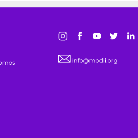
s
info@modii.org
somos