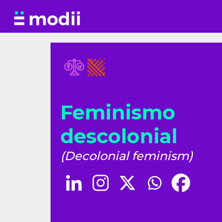
Saltar
al
contenido
Feminismo
descolonial
(Decolonial feminism)