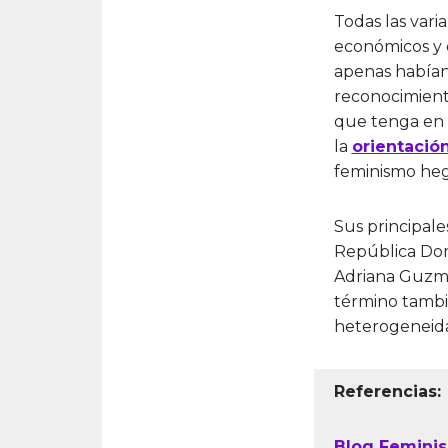
Todas las vari
económicos y 
apenas habían
reconocimient
que tenga en cu
la
orientació
feminismo heg
Sus principal
República Dom
Adriana Guzmá
término tambié
heterogeneida
Referencias:
Blog Feminis