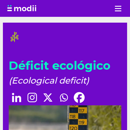
Saltar
al
contenido
Déficit ecológico
(Ecological deficit)