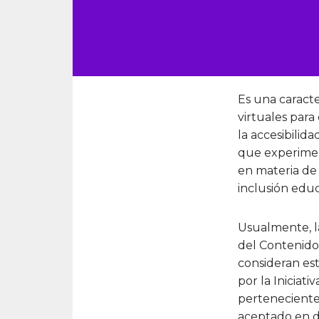
Es una caracte
virtuales para
la accesibilida
que experimen
en materia de 
inclusión educ
Usualmente, la
del Contenido
consideran est
por la Iniciati
perteneciente
aceptado en di