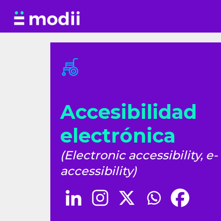
Saltar
al
contenido
Accesibilidad
electrónica
(Electronic accessibility, e-
accessibility)