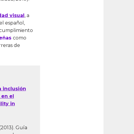
ad visual
, a
el español,
l cumplimiento
señas
como
rreras de
 inclusión
 en el
ity in
(2013). Guía