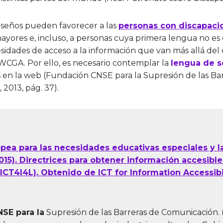
diseños pueden favorecer a las
personas con discapacid
ayores e, incluso, a personas cuya primera lengua no es 
esidades de acceso a la información que van más allá de
WCGA. Por ello, es necesario contemplar la
lengua de 
 en la web (Fundación CNSE para la Supresión de las Ba
2013, pág. 37).
pea para las necesidades educativas especiales y la
015). Directrices para obtener información accesible
ICT4I4L). Obtenido de ICT for Information Accessibil
SE para la
Supresión de las Barreras de Comunicación. 