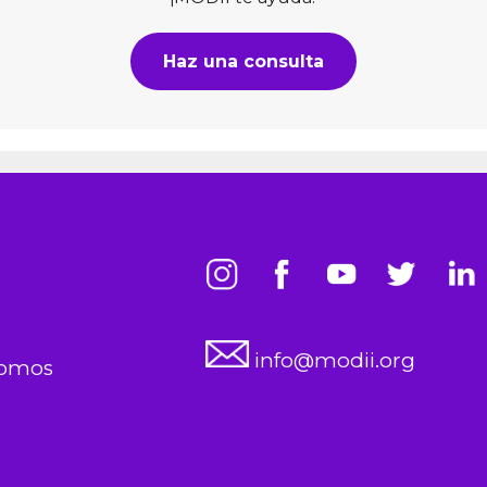
Haz una consulta
s
info@modii.org
somos