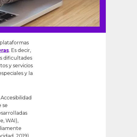
s plataformas
eras
. Es decir,
s dificultades
s y servicios
speciales y la
 Accesibilidad
 se
sarrolladas
ve, WAI),
pliamente
idad, 2019).