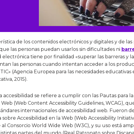
rística de los contenidos electrónicos y digitales y de la
 que las personas puedan usarlos sin dificultades ni
barr
d electrónica tiene por finalidad «superar las barreras y la
tan las personas cuando intentan acceder a los producto
TIC» (Agencia Europea para las necesidades educativas e
ativa, 2015).
 accesibilidad se refiere a cumplir con las Pautas para la
 Web (Web Content Accessibility Guidelines, WCAG), que
ándares internacionales de accesibilidad web. Fueron de
va sobre Accesibilidad en la Web (Web Accessibility Initiati
 al Consorcio World Wide Web (W3C), y su uso está am
stintas partes del mundo (Real Patronato sobre Discapac